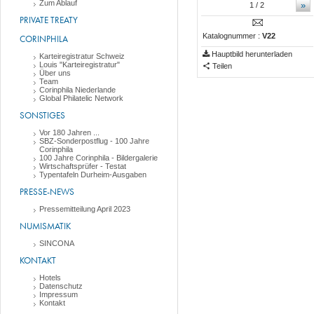
Zum Ablauf
»
1
/ 2
PRIVATE TREATY
Katalognummer :
V22
CORINPHILA
Hauptbild herunterladen
Karteiregistratur Schweiz
Louis "Karteiregistratur"
Teilen
Über uns
Team
Corinphila Niederlande
Global Philatelic Network
SONSTIGES
Vor 180 Jahren ...
SBZ-Sonderpostflug - 100 Jahre
Corinphila
100 Jahre Corinphila - Bildergalerie
Wirtschaftsprüfer - Testat
Typentafeln Durheim-Ausgaben
PRESSE-NEWS
Pressemitteilung April 2023
NUMISMATIK
SINCONA
KONTAKT
Hotels
Datenschutz
Impressum
Kontakt