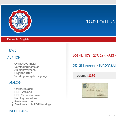
TRADITION UND 
› Deutsch
English
|
NEWS
LOSNR. 1176 - 257.-264. AUKT
AUKTION
Online Live Bieten
257.-264. Auktion
->
EUROPA & 
Versteigerungsfolge
Auktionsvorschau
Ergebnislisten
Losnr. :
1176
Versteigerungsbedingungen
KATALOG
Online Katalog
PDF Kataloge
PDF Gebotsformular
Katalog anfordern
Auktionsarchiv
Auktionsarchiv PDF Kataloge
EINLIEFERUNG