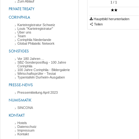
Zum Ablauf
1
/ 1
PRIVATE TREATY
CORINPHILA
Hauptbild herunterladen
Teilen
Karteiregistratur Schweiz
Louis "Karteiregistratur"
Über uns
Team
Corinphila Niederlande
Global Philatelic Network
SONSTIGES
Vor 180 Jahren ...
SBZ-Sonderpostflug - 100 Jahre
Corinphila
100 Jahre Corinphila - Bildergalerie
Wirtschaftsprüfer - Testat
Typentafeln Durheim-Ausgaben
PRESSE-NEWS
Pressemitteilung April 2023
NUMISMATIK
SINCONA
KONTAKT
Hotels
Datenschutz
Impressum
Kontakt