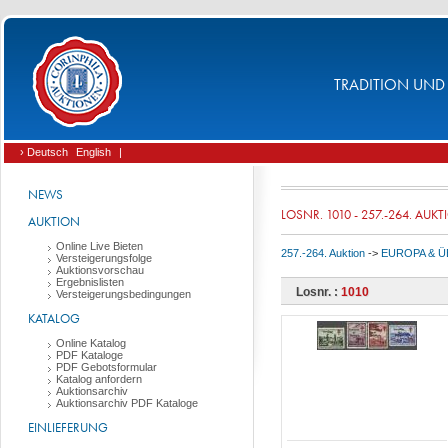
TRADITION UND 
› Deutsch
English
|
NEWS
LOSNR. 1010 - 257.-264. AUK
AUKTION
Online Live Bieten
257.-264. Auktion
->
EUROPA & 
Versteigerungsfolge
Auktionsvorschau
Ergebnislisten
Losnr. :
1010
Versteigerungsbedingungen
KATALOG
Online Katalog
PDF Kataloge
PDF Gebotsformular
Katalog anfordern
Auktionsarchiv
Auktionsarchiv PDF Kataloge
EINLIEFERUNG