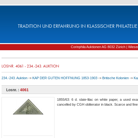
TRADITION UND ERFAHRUNG IN KLASSISCHER PHILATELIE 
Corinphila Auktionen AG 8032 Zürich | Wiesens
LOSNR. 4061 - 234.-243. AUKTION
234.-243. Auktion
->
KAP DER GUTEN HOFFNUNG 1853-1903
->
Britische Kolonien
->
Ka
Losnr. :
4061
1855/63: 6 d. slate-lilac on white paper, a used exa
cancelled by CGH obliterator in black. Scarce and fine