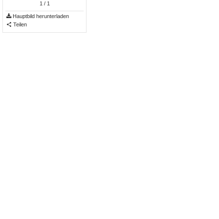
1
/ 1
Hauptbild herunterladen
Teilen