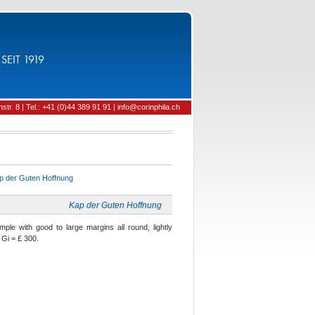
SEIT 1919
tr. 8 | Tel.: +41 (0)44 389 91 91 | info@corinphila.ch
p der Guten Hoffnung
Kap der Guten Hoffnung
mple with good to large margins all round, lightly
 Gi = £ 300.