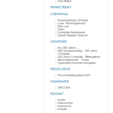
Zum Ablauf
PRIVATE TREATY
CORINPHILA
Karteiregistratur Schweiz
Louis "Karteiregistratur"
Über uns
Team
Corinphila Niederlande
Global Philatelic Network
SONSTIGES
Vor 180 Jahren ...
SBZ-Sonderpostflug - 100 Jahre
Corinphila
100 Jahre Corinphila - Bildergalerie
Wirtschaftsprüfer - Testat
Typentafeln Durheim-Ausgaben
PRESSE-NEWS
Pressemitteilung April 2023
NUMISMATIK
SINCONA
KONTAKT
Hotels
Datenschutz
Impressum
Kontakt