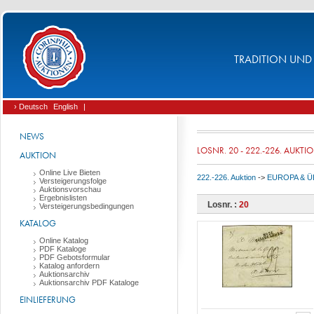
TRADITION UND 
› Deutsch
English
|
NEWS
LOSNR. 20 - 222.-226. AUKTI
AUKTION
Online Live Bieten
222.-226. Auktion
->
EUROPA & 
Versteigerungsfolge
Auktionsvorschau
Ergebnislisten
Losnr. :
20
Versteigerungsbedingungen
KATALOG
Online Katalog
PDF Kataloge
PDF Gebotsformular
Katalog anfordern
Auktionsarchiv
Auktionsarchiv PDF Kataloge
EINLIEFERUNG