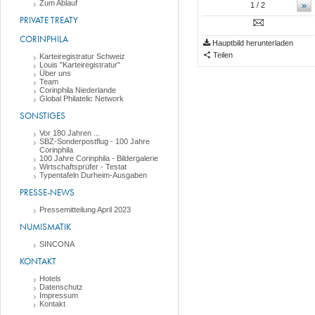
Zum Ablauf
»
1
/ 2
PRIVATE TREATY
CORINPHILA
Hauptbild herunterladen
Teilen
Karteiregistratur Schweiz
Louis "Karteiregistratur"
Über uns
Team
Corinphila Niederlande
Global Philatelic Network
SONSTIGES
Vor 180 Jahren ...
SBZ-Sonderpostflug - 100 Jahre
Corinphila
100 Jahre Corinphila - Bildergalerie
Wirtschaftsprüfer - Testat
Typentafeln Durheim-Ausgaben
PRESSE-NEWS
Pressemitteilung April 2023
NUMISMATIK
SINCONA
KONTAKT
Hotels
Datenschutz
Impressum
Kontakt