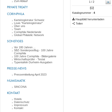
Zum Ablauf
»
1
/ 2
PRIVATE TREATY
Katalognummer :
4
CORINPHILA
Hauptbild herunterladen
Karteiregistratur Schweiz
Louis "Karteiregistratur"
Teilen
Über uns
Team
Corinphila Niederlande
Global Philatelic Network
SONSTIGES
Vor 180 Jahren ...
SBZ-Sonderpostflug - 100 Jahre
Corinphila
100 Jahre Corinphila - Bildergalerie
Wirtschaftsprüfer - Testat
Typentafeln Durheim-Ausgaben
PRESSE-NEWS
Pressemitteilung April 2023
NUMISMATIK
SINCONA
KONTAKT
Hotels
Datenschutz
Impressum
Kontakt