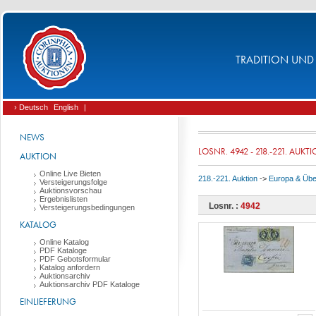
TRADITION UND 
› Deutsch
English
|
NEWS
LOSNR. 4942 - 218.-221. AUKT
AUKTION
Online Live Bieten
218.-221. Auktion
->
Europa & Üb
Versteigerungsfolge
Auktionsvorschau
Ergebnislisten
Losnr. :
4942
Versteigerungsbedingungen
KATALOG
Online Katalog
PDF Kataloge
PDF Gebotsformular
Katalog anfordern
Auktionsarchiv
Auktionsarchiv PDF Kataloge
EINLIEFERUNG