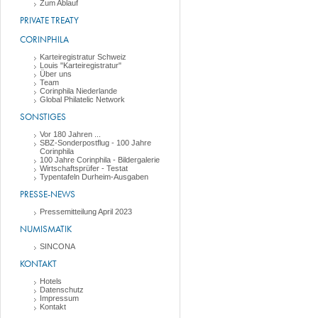
Zum Ablauf
PRIVATE TREATY
CORINPHILA
Karteiregistratur Schweiz
Louis "Karteiregistratur"
Über uns
Team
Corinphila Niederlande
Global Philatelic Network
SONSTIGES
Vor 180 Jahren ...
SBZ-Sonderpostflug - 100 Jahre
Corinphila
100 Jahre Corinphila - Bildergalerie
Wirtschaftsprüfer - Testat
Typentafeln Durheim-Ausgaben
PRESSE-NEWS
Pressemitteilung April 2023
NUMISMATIK
SINCONA
KONTAKT
Hotels
Datenschutz
Impressum
Kontakt