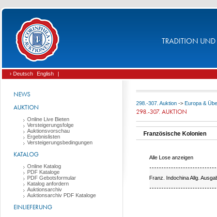
TRADITION UND 
› Deutsch
English
|
NEWS
298.-307. Auktion
->
Europa & Üb
AUKTION
298.-307. AUKTION
Online Live Bieten
Versteigerungsfolge
Auktionsvorschau
Französische Kolonien
Ergebnislisten
Versteigerungsbedingungen
KATALOG
Alle Lose anzeigen
Online Katalog
PDF Kataloge
Franz. Indochina Allg. Ausg
PDF Gebotsformular
Katalog anfordern
Auktionsarchiv
Auktionsarchiv PDF Kataloge
EINLIEFERUNG