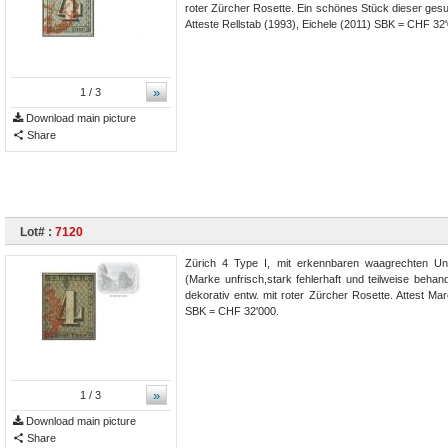
roter Zürcher Rosette. Ein schönes Stück dieser ges
Atteste Rellstab (1993), Eichele (2011) SBK = CHF 32
»
1
/ 3
Download main picture
Share
Lot# :
7120
Zürich 4 Type I, mit erkennbaren waagrechten Unt
(Marke unfrisch,stark fehlerhaft und teilweise behand
dekorativ entw. mit roter Zürcher Rosette. Attest Ma
SBK = CHF 32'000.
»
1
/ 3
Download main picture
Share