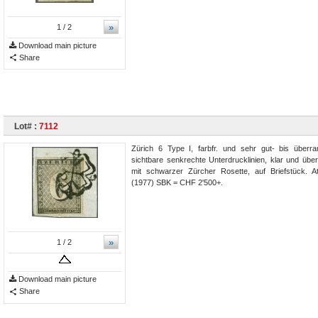
»
1
/ 2
Download main picture
Share
Lot# :
7112
Zürich 6 Type I, farbfr. und sehr gut- bis überran
sichtbare senkrechte Unterdrucklinien, klar und übe
mit schwarzer Zürcher Rosette, auf Briefstück. At
(1977) SBK = CHF 2'500+.
»
1
/ 2
Download main picture
Share