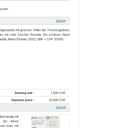
uction.
Zurich
reitgerandet mit grossen Teilen der Trennungslinien,
tw. mit roter Zürcher Rosette. Ein schönes Stück
kjöld; Attest Eichele (2011) SBK = CHF 32'000.
Starting bid :
7,500 CHF
Hammer price :
10,000 CHF
Zurich
überrandig mit
n der linken
art entw. mit