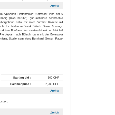
Zurich
 typischen Plattenfehler: 'Netzwerk links der 6
rrandig (links berührt), gut sichtbare senkrechte
d übergehend entw. mit roter Zürcher Rosette mit
ach Hochfelden im Bezirk Bülach. Senkr. & waagr.
traktiver Brief aus dem zweiten Monat der Zürich 6
 Pferdepost nach Bülach, dann mit der Botenpost
enienz: Studiensammlung Bernhard Geiser; Rapp-
Starting bid :
500 CHF
Hammer price :
2,200 CHF
Zurich
uction.
Zurich