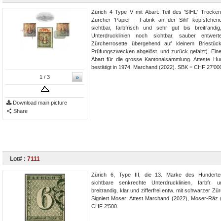
Zürich 4 Type V mit Abart: Teil des 'SIHL' Trocke
Zürcher 'Papier - Fabrik an der Sihl' kopfstehen
sichtbar, farbfrisch und sehr gut bis breitrandi
Unterdrucklinien noch sichtbar, sauber entwert
Zürcherrosette übergehend auf kleinem Briestü
Prüfungszwecken abgelöst und zurück gefalzt). Eine
Abart für die grosse Kantonalsammlung. Atteste Hu
bestätigt in 1974, Marchand (2022). SBK = CHF 27'00
»
1
/ 3
Download main picture
Share
Lot# :
7111
Zürich 6, Type III, die 13. Marke des Hunderte
sichtbare senkrechte Unterdrucklinien, farbfr. 
breitrandig, klar und zifferfrei entw. mit schwarzer Zü
Signiert Moser; Attest Marchand (2022), Moser-Räz
CHF 2'500.