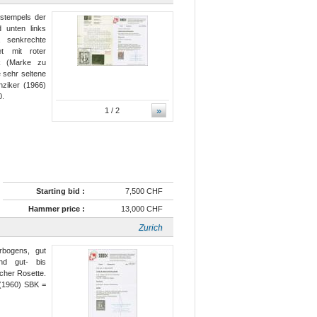
nstempels der
d unten links
g, senkrechte
et mit roter
ck (Marke zu
 sehr seltene
nziker (1966)
0.
»
1
/ 2
Starting bid :
7,500 CHF
Hammer price :
13,000 CHF
Zurich
rbogens, gut
und gut- bis
rcher Rosette.
 (1960) SBK =