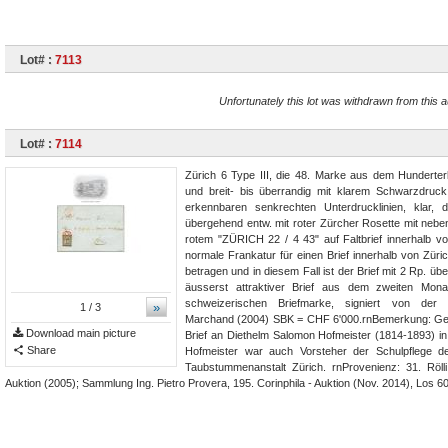
Lot# :
7113
Unfortunately this lot was withdrawn from this a
Lot# :
7114
Zürich 6 Type III, die 48. Marke aus dem Hunderterb
und breit- bis überrandig mit klarem Schwarzdruck
erkennbaren senkrechten Unterdrucklinien, klar, 
übergehend entw. mit roter Zürcher Rosette mit nebe
rotem "ZÜRICH 22 / 4 43" auf Faltbrief innerhalb vo
normale Frankatur für einen Brief innerhalb von Züri
betragen und in diesem Fall ist der Brief mit 2 Rp. über
äusserst attraktiver Brief aus dem zweiten Mona
schweizerischen Briefmarke, signiert von der 
»
1
/ 3
Marchand (2004) SBK = CHF 6'000.rnBemerkung: Geri
Download main picture
Brief an Diethelm Salomon Hofmeister (1814-1893) in 
Share
Hofmeister war auch Vorsteher der Schulpflege de
Taubstummenanstalt Zürich. rnProvenienz: 31. Rölli
Auktion (2005); Sammlung Ing. Pietro Provera, 195. Corinphila - Auktion (Nov. 2014), Los 6