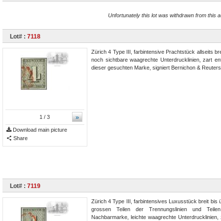
Unfortunately this lot was withdrawn from this a
Lot# :
7118
Zürich 4 Type III, farbintensive Prachtstück allseits b
noch sichtbare waagrechte Unterdrucklinien, zart en
dieser gesuchten Marke, signiert Bernichon & Reuters
»
1
/ 3
Download main picture
Share
Lot# :
7119
Zürich 4 Type III, farbintensives Luxusstück breit bis 
grossen Teilen der Trennungslinien und Teile
Nachbarmarke, leichte waagrechte Unterdrucklinien, z