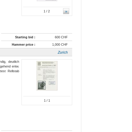
»
1
/ 2
Starting bid :
600 CHF
Hammer price :
1,000 CHF
Zurich
dig, deutlich
rgehend entw.
test Rellstab
1
/ 1