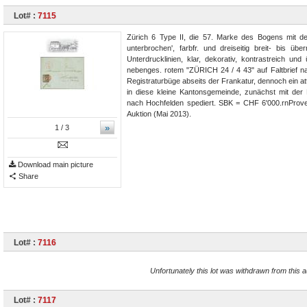
Lot# :
7115
Zürich 6 Type II, die 57. Marke des Bogens mit dem
unterbrochen', farbfr. und dreiseitig breit- bis übe
Unterdrucklinien, klar, dekorativ, kontrastreich un
nebenges. rotem "ZÜRICH 24 / 4 43" auf Faltbrief n
Registraturbüge abseits der Frankatur, dennoch ein at
in diese kleine Kantonsgemeinde, zunächst mit der
nach Hochfelden spediert. SBK = CHF 6'000.rnProv
Auktion (Mai 2013).
»
1
/ 3
Download main picture
Share
Lot# :
7116
Unfortunately this lot was withdrawn from this a
Lot# :
7117