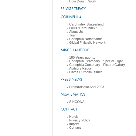
How Does It Work
PRIVATE TREATY
CORINPHILA
Card Index Switzerland
Louis "Card Index"
About Us
Team
Corinphila Netherlands
Global Philatelic Network
MISCELLANEOUS
180 Years ago ....
Corinphila Centenary - Special Flight
Corinphila Centenary - Picture Gallery
Auditors Report
Plates Durheim Issues
PRESS NEWS
Pressrelease April 2023
NUMISMATICS
SINCONA
CONTACT
Hotels
Privacy Policy
Imprint
Contact