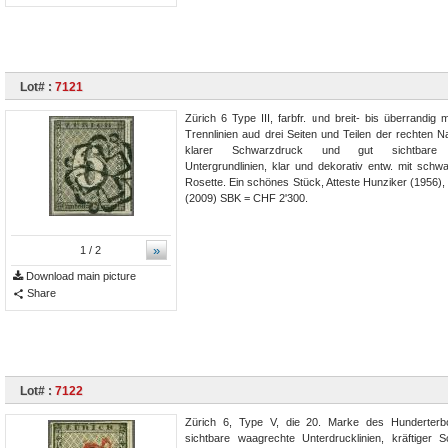
Lot# :
7121
Zürich 6 Type III, farbfr. und breit- bis überrandig 
Trennlinien aud drei Seiten und Teilen der rechten 
klarer Schwarzdruck und gut sichtbare 
Untergrundlinien, klar und dekorativ entw. mit schw
Rosette. Ein schönes Stück, Atteste Hunziker (1956),
(2009) SBK = CHF 2'300.
»
1
/ 2
Download main picture
Share
Lot# :
7122
Zürich 6, Type V, die 20. Marke des Hunderter
sichtbare waagrechte Unterdrucklinien, kräftiger 