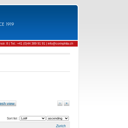
CE 1919
tr. 8 | Tel.: +41 (0)44 389 91 91 | info@corinphila.ch
esh view
›
»
Sort list :
Zurich