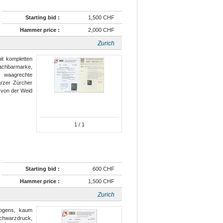
Starting bid :
1,500 CHF
Hammer price :
2,000 CHF
Zurich
mit kompletten
Nachbarmarke,
waagrechte
arzer Zürcher
 von der Weid
1
/ 1
Starting bid :
600 CHF
Hammer price :
1,500 CHF
Zurich
bogens, kaum
Schwarzdruck,