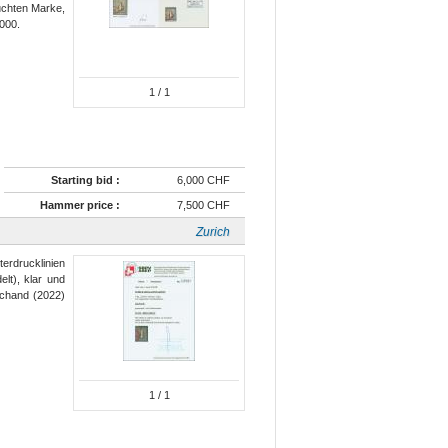
uchten Marke,
'000.
1
/ 1
Starting bid :
6,000 CHF
Hammer price :
7,500 CHF
Zurich
erdrucklinien
elt), klar und
rchand (2022)
1
/ 1