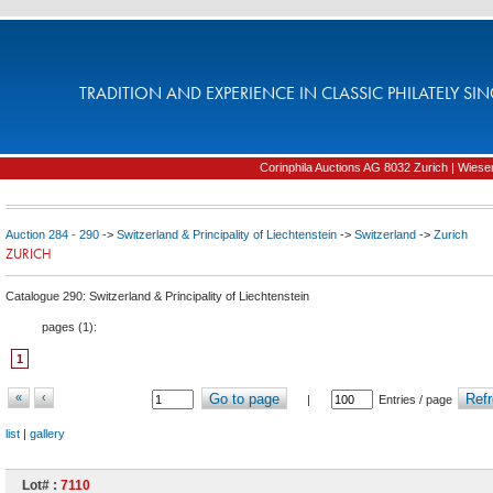
TRADITION AND EXPERIENCE IN CLASSIC PHILATELY SIN
Corinphila Auctions AG 8032 Zurich | Wiesens
Auction 284 - 290
->
Switzerland & Principality of Liechtenstein
->
Switzerland
->
Zurich
ZURICH
Catalogue 290: Switzerland & Principality of Liechtenstein
pages (
1
):
1
«
‹
Go to page
Refr
|
Entries / page
list
|
gallery
Lot# :
7110