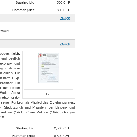
Starting bid :
500 CHF
Hammer price :
800 CHF
Zurich
uction.
Zurich
ogen, farbfr.
 und deutlich
dekorativ und
nges. idealem
n Zürich. Die
ch hätte 4 Rp.
frankiert. Ein
t der ersten
Weid; Attest
1
/ 1
chtet ist der
seiner Funktion als Mitglied des Erziehungsrates.
r Stadt Zürich und Präsident der Blinden- und
 Auktion (1991); Chiani Auktion (1997); Giorgino
090.
Starting bid :
2,500 CHF
Hammer price :
8,500 CHF