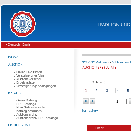
TRADITION UND 
› Deutsch
English
|
NEWS
321.-332. Auktion
->
Auktionsresul
AUKTION
AUKTIONSRESULTATE
Online Live Bieten
Versteigerungsfolge
Auktionsvorschau
Seiten (
5
):
Ergebnislisten
Versteigerungsbedingungen
1
2
3
4
5
KATALOG
Online Katalog
«
‹
PDF Kataloge
PDF Gebotsformular
list
|
gallery
Katalog anfordern
Auktionsarchiv
Auktionsarchiv PDF Kataloge
EINLIEFERUNG
Losnr.