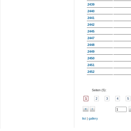
2439
2440
2441
2442
2445
2447
2448
2449
2450
2451
2452
Seiten (
5
):
1
2
3
4
5
«
‹
list
|
gallery