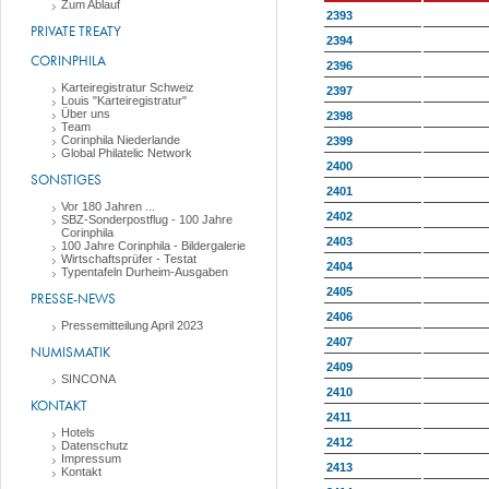
Zum Ablauf
2393
PRIVATE TREATY
2394
CORINPHILA
2396
Karteiregistratur Schweiz
2397
Louis "Karteiregistratur"
Über uns
2398
Team
Corinphila Niederlande
2399
Global Philatelic Network
2400
SONSTIGES
2401
Vor 180 Jahren ...
2402
SBZ-Sonderpostflug - 100 Jahre
Corinphila
2403
100 Jahre Corinphila - Bildergalerie
Wirtschaftsprüfer - Testat
2404
Typentafeln Durheim-Ausgaben
2405
PRESSE-NEWS
2406
Pressemitteilung April 2023
2407
NUMISMATIK
2409
SINCONA
2410
KONTAKT
2411
Hotels
2412
Datenschutz
Impressum
2413
Kontakt