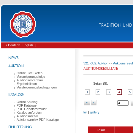
TRADITION UND 
› Deutsch
English
|
NEWS
321.-332. Auktion
->
Auktionsresul
AUKTION
AUKTIONSRESULTATE
Online Live Bieten
Versteigerungsfolge
Auktionsvorschau
Seiten (
5
):
Ergebnislisten
Versteigerungsbedingungen
1
2
3
4
5
KATALOG
Online Katalog
«
‹
PDF Kataloge
PDF Gebotsformular
list
|
gallery
Katalog anfordern
Auktionsarchiv
Auktionsarchiv PDF Kataloge
EINLIEFERUNG
Losnr.