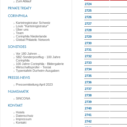
Zum Ablauf
2724
PRIVATE TREATY
2725
CORINPHILA
2726
Karteiregistratur Schweiz
2727
Louis "Karteiregistratur"
Über uns
2728
Team
Corinphila Niederlande
2729
Global Philatelic Network
2730
SONSTIGES
2731
Vor 180 Jahren ...
2732
SBZ-Sonderpostflug - 100 Jahre
Corinphila
2733
100 Jahre Corinphila - Bildergalerie
Wirtschaftsprüfer - Testat
2734
Typentafeln Durheim-Ausgaben
2735
PRESSE-NEWS
2736
Pressemitteilung April 2023
2737
NUMISMATIK
2738
SINCONA
2739
KONTAKT
2740
Hotels
2741
Datenschutz
Impressum
2742
Kontakt