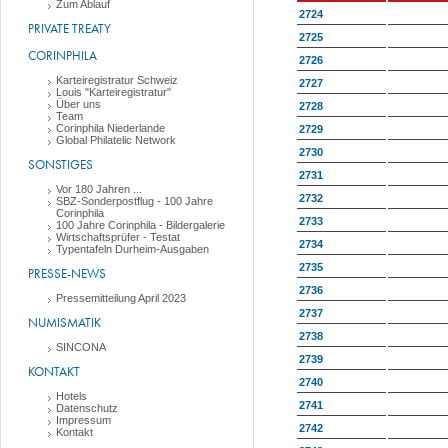
Zum Ablauf
2724
PRIVATE TREATY
2725
CORINPHILA
2726
Karteiregistratur Schweiz
2727
Louis "Karteiregistratur"
Über uns
2728
Team
Corinphila Niederlande
2729
Global Philatelic Network
2730
SONSTIGES
2731
Vor 180 Jahren ...
2732
SBZ-Sonderpostflug - 100 Jahre
Corinphila
2733
100 Jahre Corinphila - Bildergalerie
Wirtschaftsprüfer - Testat
2734
Typentafeln Durheim-Ausgaben
2735
PRESSE-NEWS
2736
Pressemitteilung April 2023
2737
NUMISMATIK
2738
SINCONA
2739
KONTAKT
2740
Hotels
2741
Datenschutz
Impressum
2742
Kontakt