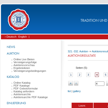
TRADITION UND 
› Deutsch
English
|
NEWS
321.-332. Auktion
->
Auktionsresul
AUKTION
AUKTIONSRESULTATE
Online Live Bieten
Versteigerungsfolge
Auktionsvorschau
Seiten (
5
):
Ergebnislisten
Versteigerungsbedingungen
1
2
3
4
5
KATALOG
Online Katalog
«
‹
PDF Kataloge
PDF Gebotsformular
list
|
gallery
Katalog anfordern
Auktionsarchiv
Auktionsarchiv PDF Kataloge
EINLIEFERUNG
Losnr.