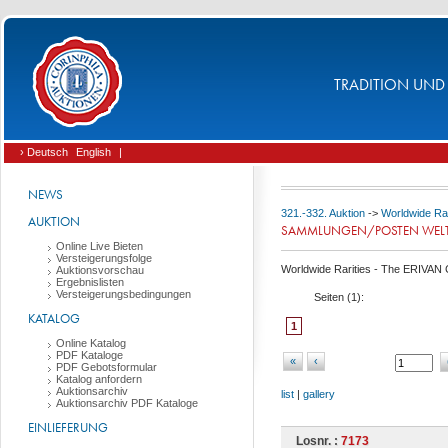
TRADITION UND 
› Deutsch
English
|
NEWS
321.-332. Auktion
->
Worldwide Rar
AUKTION
SAMMLUNGEN/POSTEN WELT
Online Live Bieten
Versteigerungsfolge
Worldwide Rarities - The ERIVAN C
Auktionsvorschau
Ergebnislisten
Versteigerungsbedingungen
Seiten (
1
):
KATALOG
1
Online Katalog
PDF Kataloge
«
‹
PDF Gebotsformular
Katalog anfordern
Auktionsarchiv
list
|
gallery
Auktionsarchiv PDF Kataloge
EINLIEFERUNG
Losnr. :
7173