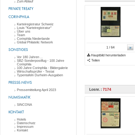
Zum Ablauf
PRIVATE TREATY
CORINPHILA
Karteiregistratur Schweiz
Louis "Karteiregistratur"
Über uns
Team
Corinphila Niederlande
Global Philatelic Network
»
1
/ 64
SONSTIGES
Hauptbild herunterladen
Vor 180 Jahren ...
Teilen
SBZ-Sonderpostflug - 100 Jahre
Corinphila
100 Jahre Corinphila - Bildergalerie
Wirtschaftsprüfer - Testat
Typentafeln Durheim-Ausgaben
PRESSE-NEWS
Losnr. :
7174
Pressemitteilung April 2023
NUMISMATIK
SINCONA
KONTAKT
Hotels
Datenschutz
Impressum
Kontakt