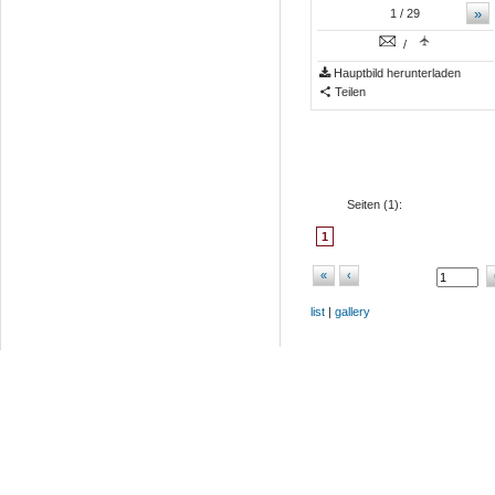
»
1
/ 29
/
Hauptbild herunterladen
Teilen
Seiten (
1
):
1
«
‹
list
|
gallery