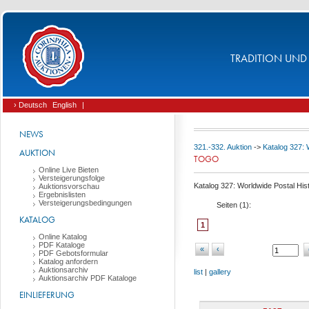
TRADITION UND 
› Deutsch
English
|
NEWS
321.-332. Auktion
->
Katalog 327: 
AUKTION
TOGO
Online Live Bieten
Versteigerungsfolge
Katalog 327: Worldwide Postal Hist
Auktionsvorschau
Ergebnislisten
Versteigerungsbedingungen
Seiten (
1
):
KATALOG
1
Online Katalog
PDF Kataloge
«
‹
PDF Gebotsformular
Katalog anfordern
Auktionsarchiv
list
|
gallery
Auktionsarchiv PDF Kataloge
EINLIEFERUNG