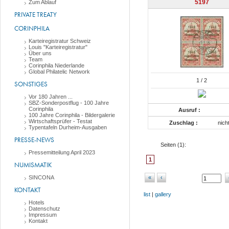
5197
Zum Ablauf
PRIVATE TREATY
CORINPHILA
Karteiregistratur Schweiz
Louis "Karteiregistratur"
Über uns
Team
Corinphila Niederlande
Global Philatelic Network
1
/ 2
SONSTIGES
Vor 180 Jahren ...
SBZ-Sonderpostflug - 100 Jahre
Corinphila
Ausruf :
100 Jahre Corinphila - Bildergalerie
Wirtschaftsprüfer - Testat
Zuschlag :
nich
Typentafeln Durheim-Ausgaben
PRESSE-NEWS
Seiten (
1
):
Pressemitteilung April 2023
1
NUMISMATIK
SINCONA
«
‹
KONTAKT
list
|
gallery
Hotels
Datenschutz
Impressum
Kontakt