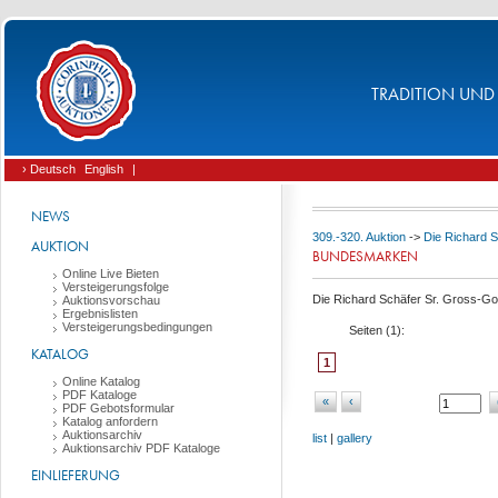
TRADITION UND 
› Deutsch
English
|
NEWS
309.-320. Auktion
->
Die Richard S
AUKTION
BUNDESMARKEN
Online Live Bieten
Versteigerungsfolge
Die Richard Schäfer Sr. Gross-Go
Auktionsvorschau
Ergebnislisten
Versteigerungsbedingungen
Seiten (
1
):
KATALOG
1
Online Katalog
PDF Kataloge
«
‹
PDF Gebotsformular
Katalog anfordern
Auktionsarchiv
list
|
gallery
Auktionsarchiv PDF Kataloge
EINLIEFERUNG