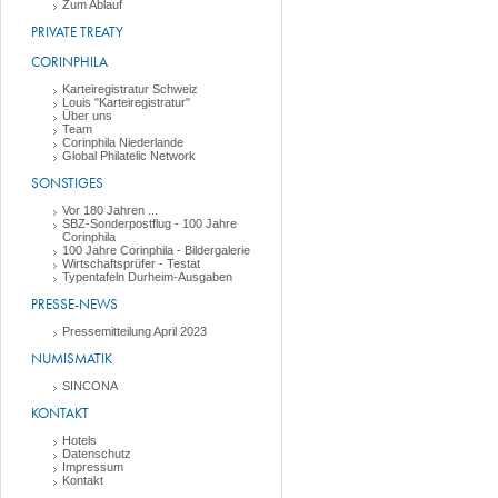
Zum Ablauf
PRIVATE TREATY
CORINPHILA
Karteiregistratur Schweiz
Louis "Karteiregistratur"
Über uns
Team
Corinphila Niederlande
Global Philatelic Network
SONSTIGES
Vor 180 Jahren ...
SBZ-Sonderpostflug - 100 Jahre
Corinphila
100 Jahre Corinphila - Bildergalerie
Wirtschaftsprüfer - Testat
Typentafeln Durheim-Ausgaben
PRESSE-NEWS
Pressemitteilung April 2023
NUMISMATIK
SINCONA
KONTAKT
Hotels
Datenschutz
Impressum
Kontakt