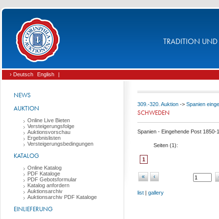
TRADITION UND 
› Deutsch
English
|
NEWS
309.-320. Auktion
->
Spanien eing
AUKTION
SCHWEDEN
Online Live Bieten
Versteigerungsfolge
Spanien - Eingehende Post 1850-
Auktionsvorschau
Ergebnislisten
Versteigerungsbedingungen
Seiten (
1
):
KATALOG
1
Online Katalog
PDF Kataloge
«
‹
PDF Gebotsformular
Katalog anfordern
Auktionsarchiv
list
|
gallery
Auktionsarchiv PDF Kataloge
EINLIEFERUNG