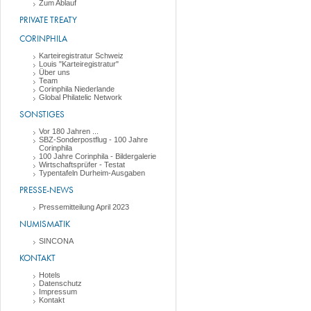
Zum Ablauf
PRIVATE TREATY
CORINPHILA
Karteiregistratur Schweiz
Louis "Karteiregistratur"
Über uns
Team
Corinphila Niederlande
Global Philatelic Network
SONSTIGES
Vor 180 Jahren ...
SBZ-Sonderpostflug - 100 Jahre
Corinphila
100 Jahre Corinphila - Bildergalerie
Wirtschaftsprüfer - Testat
Typentafeln Durheim-Ausgaben
PRESSE-NEWS
Pressemitteilung April 2023
NUMISMATIK
SINCONA
KONTAKT
Hotels
Datenschutz
Impressum
Kontakt