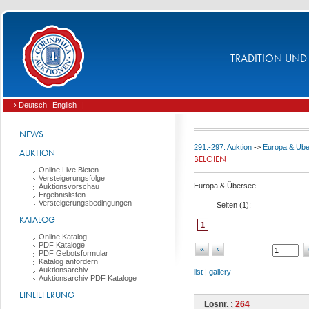
TRADITION UND 
› Deutsch
English
|
NEWS
291.-297. Auktion
->
Europa & Üb
AUKTION
BELGIEN
Online Live Bieten
Versteigerungsfolge
Europa & Übersee
Auktionsvorschau
Ergebnislisten
Versteigerungsbedingungen
Seiten (
1
):
KATALOG
1
Online Katalog
PDF Kataloge
«
‹
PDF Gebotsformular
Katalog anfordern
Auktionsarchiv
list
|
gallery
Auktionsarchiv PDF Kataloge
EINLIEFERUNG
Losnr. :
264