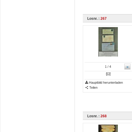
Losnr. :
267
»
1
/ 4
Hauptbild herunterladen
Teilen
Losnr. :
268