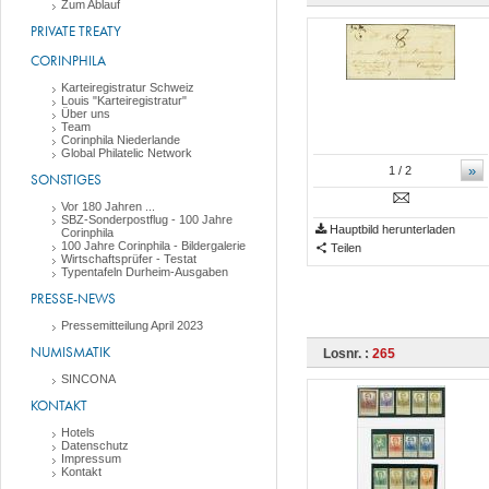
Zum Ablauf
PRIVATE TREATY
CORINPHILA
Karteiregistratur Schweiz
Louis "Karteiregistratur"
Über uns
Team
Corinphila Niederlande
Global Philatelic Network
»
1
/ 2
SONSTIGES
Vor 180 Jahren ...
SBZ-Sonderpostflug - 100 Jahre
Hauptbild herunterladen
Corinphila
100 Jahre Corinphila - Bildergalerie
Teilen
Wirtschaftsprüfer - Testat
Typentafeln Durheim-Ausgaben
PRESSE-NEWS
Pressemitteilung April 2023
NUMISMATIK
Losnr. :
265
SINCONA
KONTAKT
Hotels
Datenschutz
Impressum
Kontakt