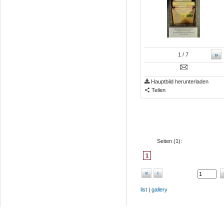
»
1
/ 7
Hauptbild herunterladen
Teilen
Seiten (
1
):
1
«
‹
list
|
gallery