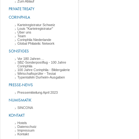
Zum Ablauf
PRIVATE TREATY
CORINPHILA
Karteiregistratur Schweiz
Louis "Karteiregistratur"
Über uns
Team
Corinphila Niederlande
Global Philatelic Network
SONSTIGES
Vor 180 Jahren ...
SBZ-Sonderpostflug - 100 Jahre
Corinphila
100 Jahre Corinphila - Bildergalerie
Wirtschaftsprüfer - Testat
Typentafeln Durheim-Ausgaben
PRESSE-NEWS
Pressemitteilung April 2023
NUMISMATIK
SINCONA
KONTAKT
Hotels
Datenschutz
Impressum
Kontakt