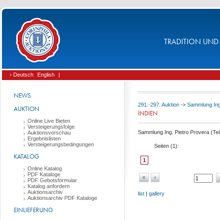
TRADITION UND 
› Deutsch
English
|
NEWS
291.-297. Auktion
->
Sammlung Ing.
AUKTION
INDIEN
Online Live Bieten
Versteigerungsfolge
Sammlung Ing. Pietro Provera (Tei
Auktionsvorschau
Ergebnislisten
Versteigerungsbedingungen
Seiten (
1
):
KATALOG
1
Online Katalog
PDF Kataloge
«
‹
PDF Gebotsformular
Katalog anfordern
Auktionsarchiv
list
|
gallery
Auktionsarchiv PDF Kataloge
EINLIEFERUNG