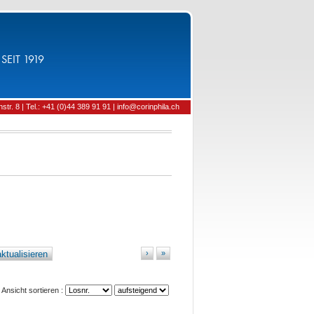
SEIT 1919
tr. 8 | Tel.: +41 (0)44 389 91 91 | info@corinphila.ch
ktualisieren
›
»
Ansicht sortieren :