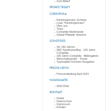
Zum Ablauf
PRIVATE TREATY
CORINPHILA
Karteiregistratur Schweiz
Louis "Karteiregistratur"
Über uns
Team
Corinphila Niederlande
Global Philatelic Network
SONSTIGES
Vor 180 Jahren ...
SBZ-Sonderpostflug - 100 Jahre
Corinphila
100 Jahre Corinphila - Bildergalerie
Wirtschaftsprüfer - Testat
Typentafeln Durheim-Ausgaben
PRESSE-NEWS
Pressemitteilung April 2023
NUMISMATIK
SINCONA
KONTAKT
Hotels
Datenschutz
Impressum
Kontakt