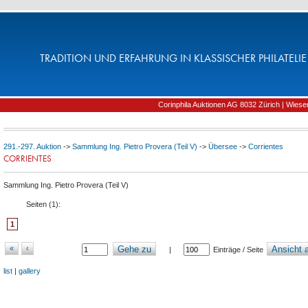
TRADITION UND ERFAHRUNG IN KLASSISCHER PHILATELIE 
Corinphila Auktionen AG 8032 Zürich | Wiesens
291.-297. Auktion
->
Sammlung Ing. Pietro Provera (Teil V)
->
Übersee
->
Corrientes
CORRIENTES
Sammlung Ing. Pietro Provera (Teil V)
Seiten (
1
):
1
«
‹
Gehe zu
Ansicht a
|
Einträge / Seite
list
|
gallery