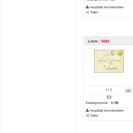
Hauptbild herunterladen
Teilen
Losnr. :
5082
»
1
/ 2
Katalognummer :
U 5B
Hauptbild herunterladen
Teilen