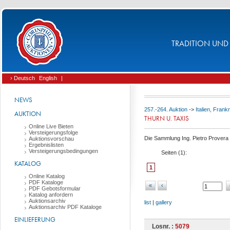
TRADITION UND 
› Deutsch
English
|
NEWS
257.-264. Auktion
->
Italien, Fran
AUKTION
THURN U. TAXIS
Online Live Bieten
Versteigerungsfolge
Die Sammlung Ing. Pietro Provera (
Auktionsvorschau
Ergebnislisten
Versteigerungsbedingungen
Seiten (
1
):
KATALOG
1
Online Katalog
PDF Kataloge
«
‹
PDF Gebotsformular
Katalog anfordern
Auktionsarchiv
list
|
gallery
Auktionsarchiv PDF Kataloge
EINLIEFERUNG
Losnr. :
5079