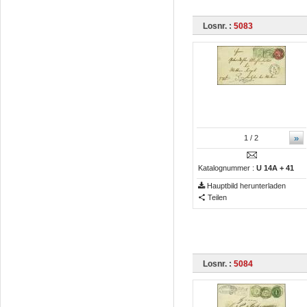
Losnr. :
5083
»
1
/ 2
Katalognummer :
U 14A + 41
Hauptbild herunterladen
Teilen
Losnr. :
5084