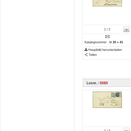
»
1
/ 2
Katalognummer :
U 30 + 41
Hauptbild herunterladen
Teilen
Losnr. :
5085
»
1
/ 2