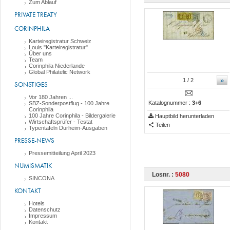
Zum Ablauf
PRIVATE TREATY
CORINPHILA
Karteiregistratur Schweiz
Louis "Karteiregistratur"
Über uns
Team
Corinphila Niederlande
Global Philatelic Network
»
1
/ 2
SONSTIGES
Vor 180 Jahren ...
Katalognummer :
3+6
SBZ-Sonderpostflug - 100 Jahre
Corinphila
100 Jahre Corinphila - Bildergalerie
Hauptbild herunterladen
Wirtschaftsprüfer - Testat
Teilen
Typentafeln Durheim-Ausgaben
PRESSE-NEWS
Pressemitteilung April 2023
NUMISMATIK
Losnr. :
5080
SINCONA
KONTAKT
Hotels
Datenschutz
Impressum
Kontakt