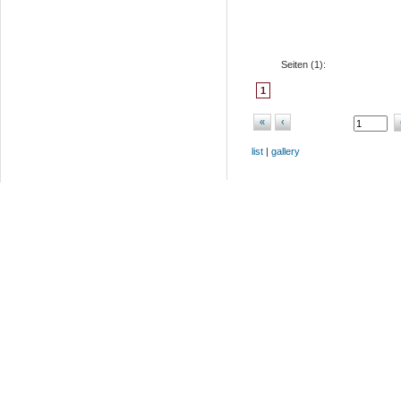
Seiten (
1
):
1
«
‹
list
|
gallery