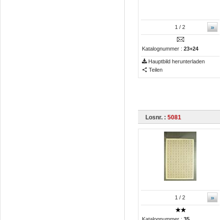
»
1
/ 2
Katalognummer :
23+24
Hauptbild herunterladen
Teilen
Losnr. :
5081
»
1
/ 2
Katalognummer :
35