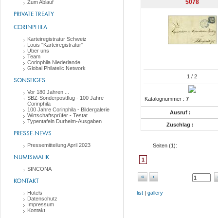
5078
Zum Ablauf
PRIVATE TREATY
CORINPHILA
Karteiregistratur Schweiz
Louis "Karteiregistratur"
Über uns
Team
Corinphila Niederlande
Global Philatelic Network
1
/ 2
SONSTIGES
Vor 180 Jahren ...
SBZ-Sonderpostflug - 100 Jahre
Katalognummer :
7
Corinphila
100 Jahre Corinphila - Bildergalerie
Ausruf :
Wirtschaftsprüfer - Testat
Typentafeln Durheim-Ausgaben
Zuschlag :
PRESSE-NEWS
Pressemitteilung April 2023
Seiten (
1
):
NUMISMATIK
1
SINCONA
«
‹
KONTAKT
Hotels
list
|
gallery
Datenschutz
Impressum
Kontakt