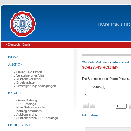
TRADITION UND 
› Deutsch
English
|
NEWS
257.-264. Auktion
->
Italien, Fran
AUKTION
SCHLESWIG HOLSTEIN
Online Live Bieten
Versteigerungsfolge
Die Sammlung Ing. Pietro Provera (
Auktionsvorschau
Ergebnislisten
Versteigerungsbedingungen
Seiten (
1
):
KATALOG
1
Online Katalog
PDF Kataloge
«
‹
PDF Gebotsformular
Katalog anfordern
Auktionsarchiv
list
|
gallery
Auktionsarchiv PDF Kataloge
EINLIEFERUNG