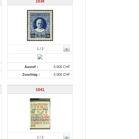
1038
»
1
/ 2
Ausruf :
5.000 CHF
Zuschlag :
5.000 CHF
1041
»
1
/ 2