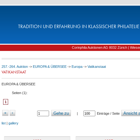
TRADITION UND ERFAHRUNG IN KLASSISCHER PHILATELIE 
Corinphila Auktionen AG 8032 Zürich | Wiesens
257.-264. Auktion
->
EUROPA & ÜBERSEE
->
Europa
->
Vatikanstaat
VATIKANSTAAT
EUROPA & ÜBERSEE
Seiten (
1
):
1
«
‹
Gehe zu
Ansicht a
|
Einträge / Seite
list
|
gallery