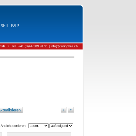
SEIT 1919
tr. 8 | Tel.: +41 (0)44 389 91 91 | info@corinphila.ch
ktualisieren
›
»
Ansicht sortieren :