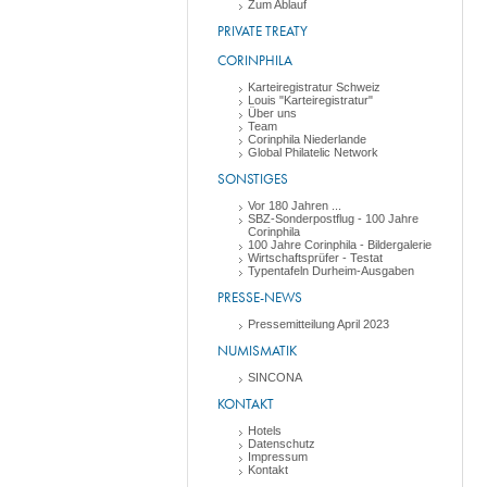
Zum Ablauf
PRIVATE TREATY
CORINPHILA
Karteiregistratur Schweiz
Louis "Karteiregistratur"
Über uns
Team
Corinphila Niederlande
Global Philatelic Network
SONSTIGES
Vor 180 Jahren ...
SBZ-Sonderpostflug - 100 Jahre
Corinphila
100 Jahre Corinphila - Bildergalerie
Wirtschaftsprüfer - Testat
Typentafeln Durheim-Ausgaben
PRESSE-NEWS
Pressemitteilung April 2023
NUMISMATIK
SINCONA
KONTAKT
Hotels
Datenschutz
Impressum
Kontakt