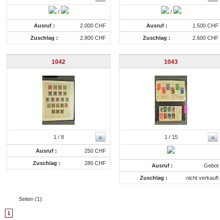
/
/
Ausruf :
2.000 CHF
Ausruf :
1.500 CHF
Zuschlag :
2.800 CHF
Zuschlag :
2.600 CHF
1042
1043
»
»
1
/ 8
1
/ 15
Ausruf :
250 CHF
Zuschlag :
280 CHF
Ausruf :
Gebot
Zuschlag :
nicht verkauft
Seiten (
1
):
1