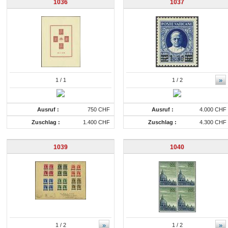
1036
1037
»
1
/ 1
1
/ 2
Ausruf :
750 CHF
Ausruf :
4.000 CHF
Zuschlag :
1.400 CHF
Zuschlag :
4.300 CHF
1039
1040
»
»
1
/ 2
1
/ 2