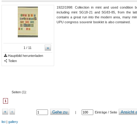
1922/1998: Collection in mint and used condition 
including mint SG18-21 and SG83-85, from the lat
contains a great run into the modern area, many min
UPU congress souvenir booklet is also contained.
»
1
/ 11
Hauptbild herunterladen
Teilen
Seiten (
1
):
1
«
‹
Gehe zu
Ansicht a
|
Einträge / Seite
list
|
gallery