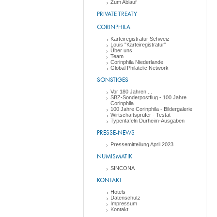
Zum Ablauf
PRIVATE TREATY
CORINPHILA
Karteiregistratur Schweiz
Louis "Karteiregistratur"
Über uns
Team
Corinphila Niederlande
Global Philatelic Network
SONSTIGES
Vor 180 Jahren ...
SBZ-Sonderpostflug - 100 Jahre
Corinphila
100 Jahre Corinphila - Bildergalerie
Wirtschaftsprüfer - Testat
Typentafeln Durheim-Ausgaben
PRESSE-NEWS
Pressemitteilung April 2023
NUMISMATIK
SINCONA
KONTAKT
Hotels
Datenschutz
Impressum
Kontakt