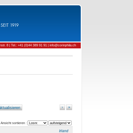
SEIT 1919
tr. 8 | Tel.: +41 (0)44 389 91 91 | info@corinphila.ch
ktualisieren
›
»
Ansicht sortieren :
Irland