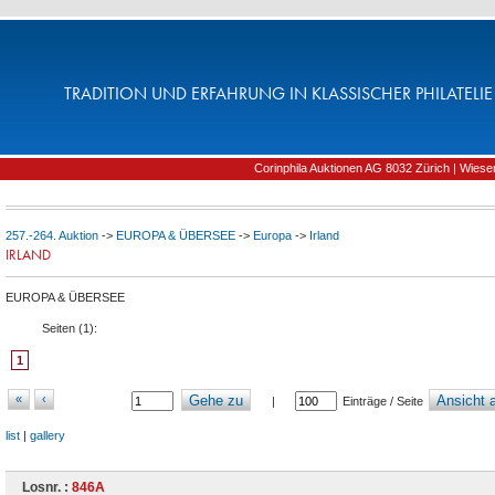
TRADITION UND ERFAHRUNG IN KLASSISCHER PHILATELIE 
Corinphila Auktionen AG 8032 Zürich | Wiesens
257.-264. Auktion
->
EUROPA & ÜBERSEE
->
Europa
->
Irland
IRLAND
EUROPA & ÜBERSEE
Seiten (
1
):
1
«
‹
Gehe zu
Ansicht a
|
Einträge / Seite
list
|
gallery
Losnr. :
846A