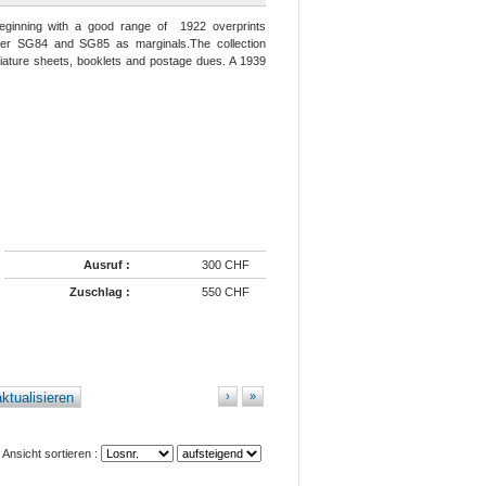
beginning with a good range of 1922 overprints
ter SG84 and SG85 as marginals.The collection
iature sheets, booklets and postage dues. A 1939
Ausruf :
300 CHF
Zuschlag :
550 CHF
ktualisieren
›
»
Ansicht sortieren :