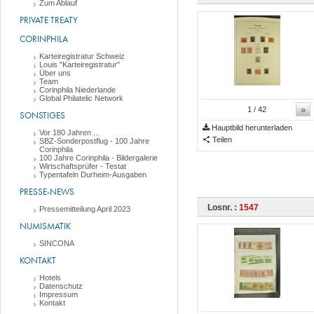
Zum Ablauf
PRIVATE TREATY
CORINPHILA
Karteiregistratur Schweiz
Louis "Karteiregistratur"
Über uns
Team
Corinphila Niederlande
Global Philatelic Network
»
1
/ 42
SONSTIGES
Hauptbild herunterladen
Vor 180 Jahren ...
Teilen
SBZ-Sonderpostflug - 100 Jahre
Corinphila
100 Jahre Corinphila - Bildergalerie
Wirtschaftsprüfer - Testat
Typentafeln Durheim-Ausgaben
PRESSE-NEWS
Losnr. :
1547
Pressemitteilung April 2023
NUMISMATIK
SINCONA
KONTAKT
Hotels
Datenschutz
Impressum
Kontakt