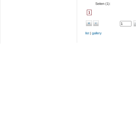
Seiten (
1
):
1
«
‹
list
|
gallery