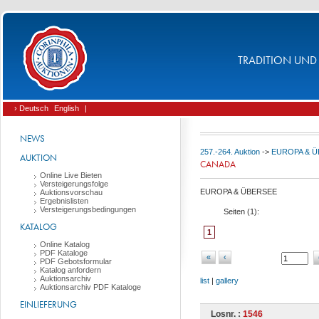
TRADITION UND 
› Deutsch
English
|
NEWS
257.-264. Auktion
->
EUROPA & 
AUKTION
CANADA
Online Live Bieten
Versteigerungsfolge
EUROPA & ÜBERSEE
Auktionsvorschau
Ergebnislisten
Versteigerungsbedingungen
Seiten (
1
):
KATALOG
1
Online Katalog
PDF Kataloge
«
‹
PDF Gebotsformular
Katalog anfordern
Auktionsarchiv
list
|
gallery
Auktionsarchiv PDF Kataloge
EINLIEFERUNG
Losnr. :
1546