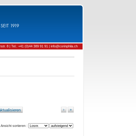
SEIT 1919
tr. 8 | Tel.: +41 (0)44 389 91 91 | info@corinphila.ch
ktualisieren
›
»
Ansicht sortieren :