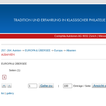
TRADITION UND ERFAHRUNG IN KLASSISCHER PHILATELIE 
Corinphila Auktionen AG 8032 Zürich | Wiesens
257.-264. Auktion
->
EUROPA & ÜBERSEE
->
Europa
->
Albanien
ALBANIEN
EUROPA & ÜBERSEE
Seiten (
1
):
1
«
‹
Gehe zu
Ansicht a
|
Einträge / Seite
list
|
gallery