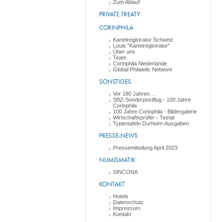
Zum Ablauf
PRIVATE TREATY
CORINPHILA
Karteiregistratur Schweiz
Louis "Karteiregistratur"
Über uns
Team
Corinphila Niederlande
Global Philatelic Network
SONSTIGES
Vor 180 Jahren ...
SBZ-Sonderpostflug - 100 Jahre
Corinphila
100 Jahre Corinphila - Bildergalerie
Wirtschaftsprüfer - Testat
Typentafeln Durheim-Ausgaben
PRESSE-NEWS
Pressemitteilung April 2023
NUMISMATIK
SINCONA
KONTAKT
Hotels
Datenschutz
Impressum
Kontakt