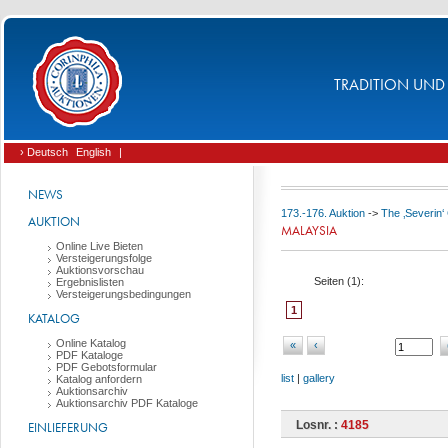
TRADITION UND 
› Deutsch
English
|
NEWS
173.-176. Auktion
->
The ‚Severin‘ 
AUKTION
MALAYSIA
Online Live Bieten
Versteigerungsfolge
Auktionsvorschau
Seiten (
1
):
Ergebnislisten
Versteigerungsbedingungen
1
KATALOG
Online Katalog
«
‹
PDF Kataloge
PDF Gebotsformular
list
|
gallery
Katalog anfordern
Auktionsarchiv
Auktionsarchiv PDF Kataloge
Losnr. :
4185
EINLIEFERUNG