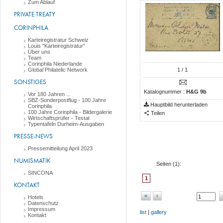
Zum Ablauf
PRIVATE TREATY
CORINPHILA
Karteiregistratur Schweiz
Louis "Karteiregistratur"
Über uns
Team
Corinphila Niederlande
Global Philatelic Network
1
/ 1
SONSTIGES
Katalognummer :
H&G 9b
Vor 180 Jahren ...
SBZ-Sonderpostflug - 100 Jahre
Hauptbild herunterladen
Corinphila
100 Jahre Corinphila - Bildergalerie
Teilen
Wirtschaftsprüfer - Testat
Typentafeln Durheim-Ausgaben
PRESSE-NEWS
Pressemitteilung April 2023
NUMISMATIK
Seiten (
1
):
SINCONA
1
KONTAKT
«
‹
Hotels
Datenschutz
Impressum
list
|
gallery
Kontakt