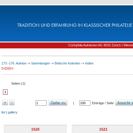
TRADITION UND ERFAHRUNG IN KLASSISCHER PHILATELIE 
Corinphila Auktionen AG 8032 Zürich | Wiesens
173.-176. Auktion
->
Sammlungen
->
Britische Kolonien
->
Indien
INDIEN
Seiten (
1
):
1
«
‹
Gehe zu
Ansicht a
|
Einträge / Seite
list
|
gallery
1520
1521