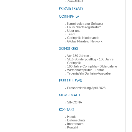
Zum Ablauf
PRIVATE TREATY
CORINPHILA
Karteiregistratur Schweiz
Louis "Karteiregistratur"
Über uns
Team
Corinphila Niederlande
Global Philatelic Network
SONSTIGES
Vor 180 Jahren ...
SBZ-Sonderpostflug - 100 Jahre
Corinphila
100 Jahre Corinphila - Bildergalerie
Wirtschaftsprüfer - Testat
Typentafeln Durheim-Ausgaben
PRESSE-NEWS
Pressemitteilung April 2023
NUMISMATIK
SINCONA
KONTAKT
Hotels
Datenschutz
Impressum
Kontakt