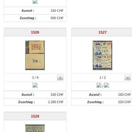
Ausruf :
150 CHF
Zuschlag :
500 CHF
1526
1527
»
»
1
/ 4
1
/ 2
/
Ausruf :
150 CHF
Ausruf :
150 CHF
Zuschlag :
1.200 CHF
Zuschlag :
220 CHF
1529