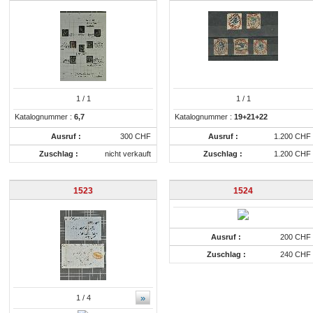
1
/ 1
1
/ 1
Katalognummer :
6,7
Katalognummer :
19+21+22
Ausruf :
300 CHF
Ausruf :
1.200 CHF
Zuschlag :
nicht verkauft
Zuschlag :
1.200 CHF
1523
1524
Ausruf :
200 CHF
Zuschlag :
240 CHF
»
1
/ 4