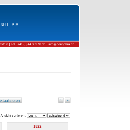
SEIT 1919
tr. 8 | Tel.: +41 (0)44 389 91 91 | info@corinphila.ch
ktualisieren
›
»
Ansicht sortieren :
1522