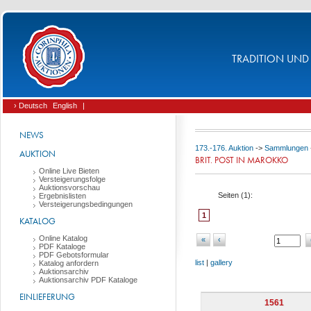
TRADITION UND 
› Deutsch
English
|
NEWS
173.-176. Auktion
->
Sammlungen
AUKTION
BRIT. POST IN MAROKKO
Online Live Bieten
Versteigerungsfolge
Auktionsvorschau
Seiten (
1
):
Ergebnislisten
Versteigerungsbedingungen
1
KATALOG
Online Katalog
«
‹
PDF Kataloge
PDF Gebotsformular
list
|
gallery
Katalog anfordern
Auktionsarchiv
Auktionsarchiv PDF Kataloge
EINLIEFERUNG
1561