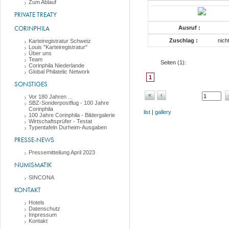
Zum Ablauf
PRIVATE TREATY
CORINPHILA
Ausruf :
Zuschlag :
nich
Karteiregistratur Schweiz
Louis "Karteiregistratur"
Über uns
Team
Seiten (
1
):
Corinphila Niederlande
Global Philatelic Network
1
SONSTIGES
«
‹
Vor 180 Jahren ...
SBZ-Sonderpostflug - 100 Jahre
Corinphila
list
|
gallery
100 Jahre Corinphila - Bildergalerie
Wirtschaftsprüfer - Testat
Typentafeln Durheim-Ausgaben
PRESSE-NEWS
Pressemitteilung April 2023
NUMISMATIK
SINCONA
KONTAKT
Hotels
Datenschutz
Impressum
Kontakt