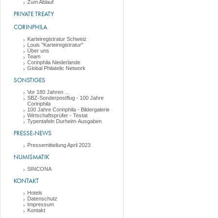
Zum Ablauf
PRIVATE TREATY
CORINPHILA
Karteiregistratur Schweiz
Louis "Karteiregistratur"
Über uns
Team
Corinphila Niederlande
Global Philatelic Network
SONSTIGES
Vor 180 Jahren ...
SBZ-Sonderpostflug - 100 Jahre
Corinphila
100 Jahre Corinphila - Bildergalerie
Wirtschaftsprüfer - Testat
Typentafeln Durheim-Ausgaben
PRESSE-NEWS
Pressemitteilung April 2023
NUMISMATIK
SINCONA
KONTAKT
Hotels
Datenschutz
Impressum
Kontakt