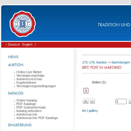
TRADITION UND 
› Deutsch
English
|
NEWS
173.-176. Auktion
->
Sammlungen
AUKTION
BRIT. POST IN MAROKKO
Online Live Bieten
Versteigerungsfolge
Auktionsvorschau
Seiten (
1
):
Ergebnislisten
Versteigerungsbedingungen
1
KATALOG
Online Katalog
«
‹
PDF Kataloge
PDF Gebotsformular
list
|
gallery
Katalog anfordern
Auktionsarchiv
Auktionsarchiv PDF Kataloge
EINLIEFERUNG