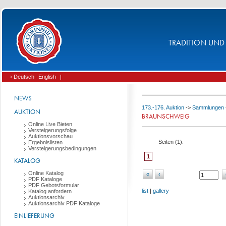
TRADITION UND 
› Deutsch
English
|
NEWS
173.-176. Auktion
->
Sammlungen
AUKTION
BRAUNSCHWEIG
Online Live Bieten
Versteigerungsfolge
Auktionsvorschau
Seiten (
1
):
Ergebnislisten
Versteigerungsbedingungen
1
KATALOG
Online Katalog
«
‹
PDF Kataloge
PDF Gebotsformular
list
|
gallery
Katalog anfordern
Auktionsarchiv
Auktionsarchiv PDF Kataloge
EINLIEFERUNG