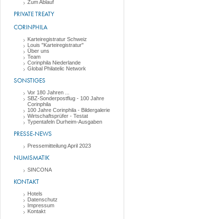
Zum Ablauf
PRIVATE TREATY
CORINPHILA
Karteiregistratur Schweiz
Louis "Karteiregistratur"
Über uns
Team
Corinphila Niederlande
Global Philatelic Network
SONSTIGES
Vor 180 Jahren ...
SBZ-Sonderpostflug - 100 Jahre
Corinphila
100 Jahre Corinphila - Bildergalerie
Wirtschaftsprüfer - Testat
Typentafeln Durheim-Ausgaben
PRESSE-NEWS
Pressemitteilung April 2023
NUMISMATIK
SINCONA
KONTAKT
Hotels
Datenschutz
Impressum
Kontakt