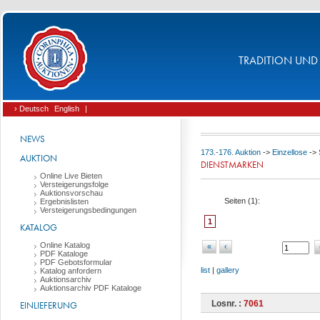
TRADITION UND 
› Deutsch
English
|
NEWS
173.-176. Auktion
->
Einzellose
->
AUKTION
DIENSTMARKEN
Online Live Bieten
Versteigerungsfolge
Auktionsvorschau
Seiten (
1
):
Ergebnislisten
Versteigerungsbedingungen
1
KATALOG
Online Katalog
«
‹
PDF Kataloge
PDF Gebotsformular
list
|
gallery
Katalog anfordern
Auktionsarchiv
Auktionsarchiv PDF Kataloge
Losnr. :
7061
EINLIEFERUNG