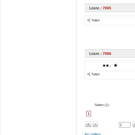
Losnr. :
7065
Teilen
Losnr. :
7066
/
Teilen
Seiten (
1
):
1
«
‹
list
|
gallery