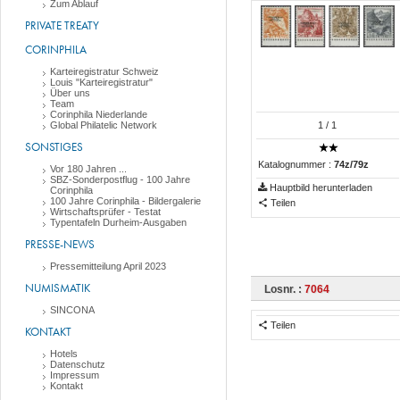
Zum Ablauf
PRIVATE TREATY
CORINPHILA
Karteiregistratur Schweiz
Louis "Karteiregistratur"
Über uns
Team
Corinphila Niederlande
Global Philatelic Network
1
/ 1
SONSTIGES
Katalognummer :
74z/79z
Vor 180 Jahren ...
SBZ-Sonderpostflug - 100 Jahre
Hauptbild herunterladen
Corinphila
100 Jahre Corinphila - Bildergalerie
Teilen
Wirtschaftsprüfer - Testat
Typentafeln Durheim-Ausgaben
PRESSE-NEWS
Pressemitteilung April 2023
NUMISMATIK
Losnr. :
7064
SINCONA
Teilen
KONTAKT
Hotels
Datenschutz
Impressum
Kontakt