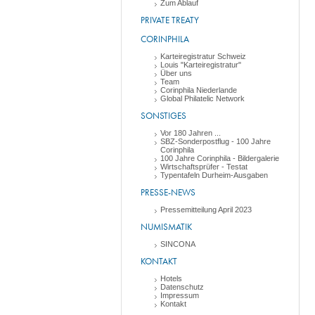
Zum Ablauf
PRIVATE TREATY
CORINPHILA
Karteiregistratur Schweiz
Louis "Karteiregistratur"
Über uns
Team
Corinphila Niederlande
Global Philatelic Network
SONSTIGES
Vor 180 Jahren ...
SBZ-Sonderpostflug - 100 Jahre
Corinphila
100 Jahre Corinphila - Bildergalerie
Wirtschaftsprüfer - Testat
Typentafeln Durheim-Ausgaben
PRESSE-NEWS
Pressemitteilung April 2023
NUMISMATIK
SINCONA
KONTAKT
Hotels
Datenschutz
Impressum
Kontakt