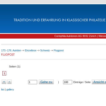
TRADITION UND ERFAHRUNG IN KLASSISCHER PHILATELIE 
Corinphila Auktionen AG 8032 Zürich | Wiesens
173.-176. Auktion
->
Einzellose
->
Schweiz
->
Flugpost
FLUGPOST
Seiten (
1
):
1
«
‹
Gehe zu
Ansicht a
|
Einträge / Seite
list
|
gallery