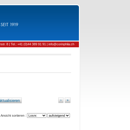
SEIT 1919
tr. 8 | Tel.: +41 (0)44 389 91 91 | info@corinphila.ch
ktualisieren
›
»
Ansicht sortieren :