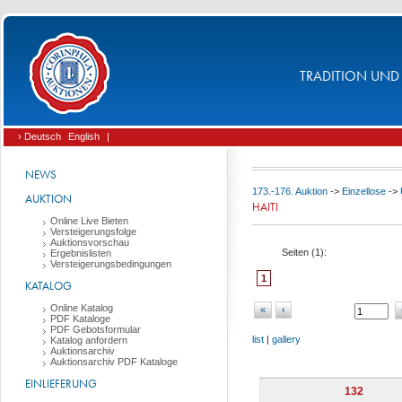
TRADITION UND 
› Deutsch
English
|
NEWS
173.-176. Auktion
->
Einzellose
->
AUKTION
HAITI
Online Live Bieten
Versteigerungsfolge
Auktionsvorschau
Seiten (
1
):
Ergebnislisten
Versteigerungsbedingungen
1
KATALOG
Online Katalog
«
‹
PDF Kataloge
PDF Gebotsformular
list
|
gallery
Katalog anfordern
Auktionsarchiv
Auktionsarchiv PDF Kataloge
EINLIEFERUNG
132