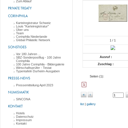
Zum Ablauf
PRIVATE TREATY
CORINPHILA
Karteiregistratur Schweiz
Louis "Karteiregistratur"
Über uns
Team
Corinphila Niederlande
Global Philatelic Network
1
/ 1
SONSTIGES
Vor 180 Jahren ...
Ausruf :
SBZ-Sonderpostflug - 100 Jahre
Corinphila
Zuschlag :
100 Jahre Corinphila - Bildergalerie
Wirtschaftsprüfer - Testat
Typentafeln Durheim-Ausgaben
Seiten (
1
):
PRESSE-NEWS
1
Pressemitteilung April 2023
NUMISMATIK
«
‹
SINCONA
list
|
gallery
KONTAKT
Hotels
Datenschutz
Impressum
Kontakt