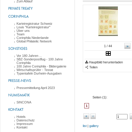
Zum Ablauf
PRIVATE TREATY
CORINPHILA
Karteiregistratur Schweiz
Louis "Karteiregistratur"
Über uns
Team
Corinphila Niederlande
Global Philatelic Network
»
1
/ 44
SONSTIGES
Vor 180 Jahren ...
SBZ-Sonderpostflug - 100 Jahre
Hauptbild herunterladen
Corinphila
100 Jahre Corinphila - Bildergalerie
Teilen
Wirtschaftsprüfer - Testat
Typentafeln Durheim-Ausgaben
PRESSE-NEWS
Pressemitteilung April 2023
NUMISMATIK
Seiten (
1
):
SINCONA
1
KONTAKT
«
‹
Hotels
Datenschutz
Impressum
list
|
gallery
Kontakt