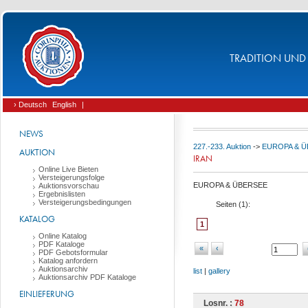
TRADITION UND 
› Deutsch
English
|
NEWS
227.-233. Auktion
->
EUROPA & 
AUKTION
IRAN
Online Live Bieten
Versteigerungsfolge
EUROPA & ÜBERSEE
Auktionsvorschau
Ergebnislisten
Versteigerungsbedingungen
Seiten (
1
):
KATALOG
1
Online Katalog
PDF Kataloge
«
‹
PDF Gebotsformular
Katalog anfordern
Auktionsarchiv
list
|
gallery
Auktionsarchiv PDF Kataloge
EINLIEFERUNG
Losnr. :
78