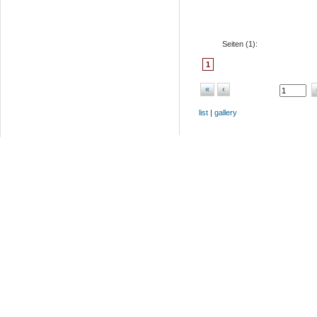
Seiten (
1
):
1
«
‹
list
|
gallery