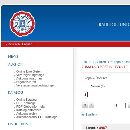
TRADITION UND 
› Deutsch
English
|
NEWS
218.-221. Auktion
->
Europa & Üb
AUKTION
RUSSLAND POST IN LEVANTE
Online Live Bieten
Versteigerungsfolge
Europa & Übersee
Auktionsvorschau
Ergebnislisten
Versteigerungsbedingungen
Seiten (
1
):
KATALOG
1
Online Katalog
PDF Kataloge
«
‹
PDF Gebotsformular
Katalog anfordern
Auktionsarchiv
list
|
gallery
Auktionsarchiv PDF Kataloge
EINLIEFERUNG
Losnr. :
4967