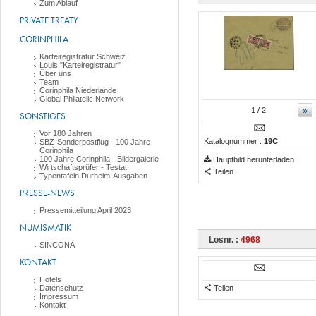
Zum Ablauf
PRIVATE TREATY
CORINPHILA
Karteiregistratur Schweiz
Louis "Karteiregistratur"
Über uns
Team
Corinphila Niederlande
Global Philatelic Network
»
1
/ 2
SONSTIGES
Vor 180 Jahren ...
Katalognummer :
19C
SBZ-Sonderpostflug - 100 Jahre
Corinphila
100 Jahre Corinphila - Bildergalerie
Hauptbild herunterladen
Wirtschaftsprüfer - Testat
Teilen
Typentafeln Durheim-Ausgaben
PRESSE-NEWS
Pressemitteilung April 2023
NUMISMATIK
Losnr. :
4968
SINCONA
KONTAKT
Hotels
Datenschutz
Teilen
Impressum
Kontakt