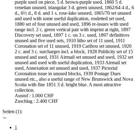
purple used on piece, 5 d. brown-purple used, 1860 5 d.
venetian unused, triangular 3 d. green unused, 1862/64 4 d., 6
d., 6½ d., 8 d. and 1 s. rose-lake unused, 1865/70 set unused
and used with some useful duplication, rouletted set used,
1880 set of four unused and used, 1896 re-issues with used
range incl. 2 c. green vertical pair with imprint at right, 1897
Discovery set used, 1897 1 c. on 3 c. used, 1897 definitives
unused and five used sets, 1910 litho set of 11 used, 1911
Coronation set of 11 unused, 1919 Caribou set unused, 1920
2 c. and 3 c. surcharges incl. a block, 1928 Publicity set of 15
unused and used, 1931 Airmail set unused and used, 1932 set
unused and used with useful duplication, 1933 Airmail set
used, Annexation set unused and used, 1937 Pictorial
Coronation issue in unused blocks, 1939 Postage Dues
unused etc., also a useful range of New Brunswick and Nova
Scotia with fine 1851 3 d. bright blue. A most attractive
collection.
Ausruf :
1.000 CHF
Zuschlag :
2.400 CHF
Seiten (
1
):
←
1