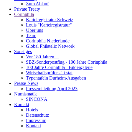
Zum Ablauf
Private Treaty
Corinphila
Karteiregistratur Schweiz
Louis "Karteiregistratur"
Über uns
Team
Corinphila Niederlande
Global Philatelic Network
Sonstiges
Vor 180 Jahren ...
SBZ-Sonderpostflug - 100 Jahre Corinphila
100 Jahre Corinphila - Bildergalerie
Wirtschaftsprüfer - Testat
Typentafeln Durheim-Ausgaben
Presse-News
Pressemitteilung April 2023
Numismatik
SINCONA
Kontakt
Hotels
Datenschutz
Impressum
Kontakt