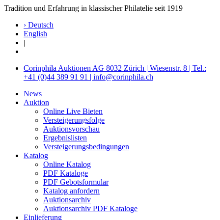
Tradition und Erfahrung in klassischer Philatelie seit 1919
› Deutsch
English
|
Corinphila Auktionen AG 8032 Zürich | Wiesenstr. 8 | Tel.:
+41 (0)44 389 91 91 | info@corinphila.ch
News
Auktion
Online Live Bieten
Versteigerungsfolge
Auktionsvorschau
Ergebnislisten
Versteigerungsbedingungen
Katalog
Online Katalog
PDF Kataloge
PDF Gebotsformular
Katalog anfordern
Auktionsarchiv
Auktionsarchiv PDF Kataloge
Einlieferung