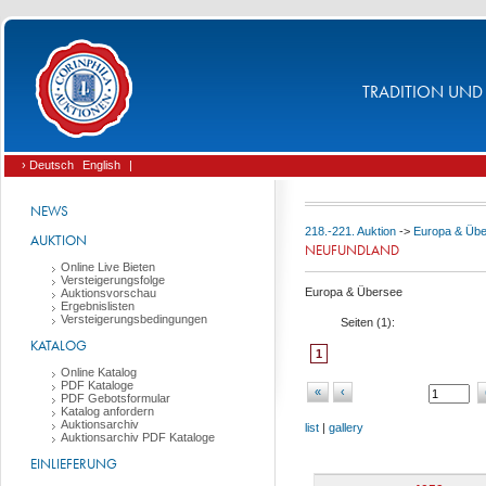
TRADITION UND 
› Deutsch
English
|
NEWS
218.-221. Auktion
->
Europa & Üb
AUKTION
NEUFUNDLAND
Online Live Bieten
Versteigerungsfolge
Europa & Übersee
Auktionsvorschau
Ergebnislisten
Versteigerungsbedingungen
Seiten (
1
):
KATALOG
1
Online Katalog
PDF Kataloge
«
‹
PDF Gebotsformular
Katalog anfordern
Auktionsarchiv
list
|
gallery
Auktionsarchiv PDF Kataloge
EINLIEFERUNG