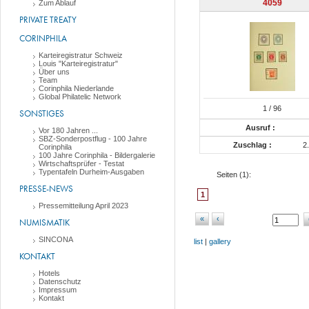
4059
Zum Ablauf
PRIVATE TREATY
CORINPHILA
Karteiregistratur Schweiz
Louis "Karteiregistratur"
Über uns
Team
Corinphila Niederlande
Global Philatelic Network
1
/ 96
SONSTIGES
Ausruf :
Vor 180 Jahren ...
SBZ-Sonderpostflug - 100 Jahre
Zuschlag :
2
Corinphila
100 Jahre Corinphila - Bildergalerie
Wirtschaftsprüfer - Testat
Typentafeln Durheim-Ausgaben
Seiten (
1
):
PRESSE-NEWS
1
Pressemitteilung April 2023
«
‹
NUMISMATIK
SINCONA
list
|
gallery
KONTAKT
Hotels
Datenschutz
Impressum
Kontakt