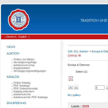
TRADITION UND 
› Deutsch
English
|
NEWS
218.-221. Auktion
->
Europa & Üb
AUKTION
CHINA VR
Online Live Bieten
Versteigerungsfolge
Europa & Übersee
Auktionsvorschau
Ergebnislisten
Versteigerungsbedingungen
Seiten (
1
):
KATALOG
1
Online Katalog
PDF Kataloge
«
‹
PDF Gebotsformular
Katalog anfordern
Auktionsarchiv
list
|
gallery
Auktionsarchiv PDF Kataloge
EINLIEFERUNG
Losnr. :
3319