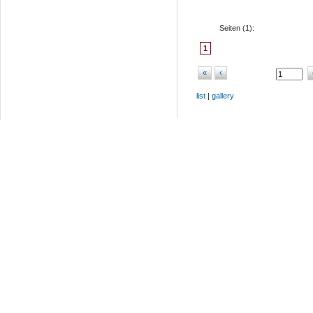
Seiten (
1
):
1
«
‹
list
|
gallery