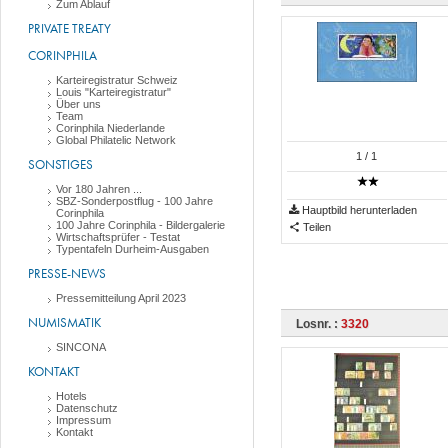
Zum Ablauf
PRIVATE TREATY
CORINPHILA
Karteiregistratur Schweiz
Louis "Karteiregistratur"
Über uns
Team
Corinphila Niederlande
Global Philatelic Network
1
/ 1
SONSTIGES
Vor 180 Jahren ...
SBZ-Sonderpostflug - 100 Jahre
Hauptbild herunterladen
Corinphila
100 Jahre Corinphila - Bildergalerie
Teilen
Wirtschaftsprüfer - Testat
Typentafeln Durheim-Ausgaben
PRESSE-NEWS
Pressemitteilung April 2023
NUMISMATIK
Losnr. :
3320
SINCONA
KONTAKT
Hotels
Datenschutz
Impressum
Kontakt