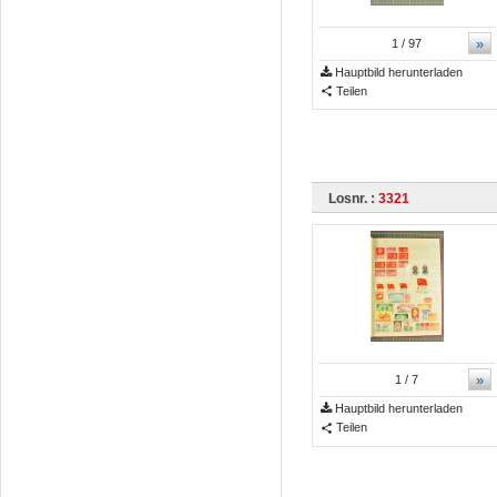
»
1
/ 97
Hauptbild herunterladen
Teilen
Losnr. :
3321
»
1
/ 7
Hauptbild herunterladen
Teilen