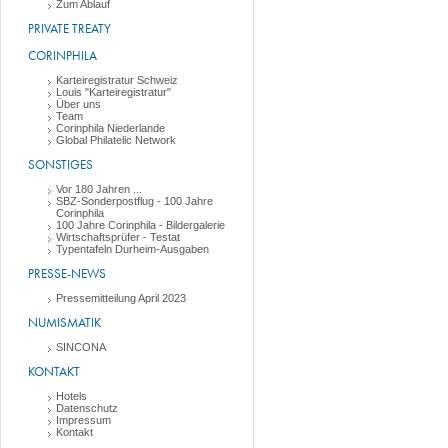
Zum Ablauf
PRIVATE TREATY
CORINPHILA
Karteiregistratur Schweiz
Louis "Karteiregistratur"
Über uns
Team
Corinphila Niederlande
Global Philatelic Network
SONSTIGES
Vor 180 Jahren ...
SBZ-Sonderpostflug - 100 Jahre
Corinphila
100 Jahre Corinphila - Bildergalerie
Wirtschaftsprüfer - Testat
Typentafeln Durheim-Ausgaben
PRESSE-NEWS
Pressemitteilung April 2023
NUMISMATIK
SINCONA
KONTAKT
Hotels
Datenschutz
Impressum
Kontakt