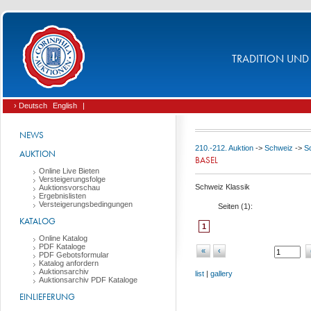
TRADITION UND 
› Deutsch
English
|
NEWS
210.-212. Auktion
->
Schweiz
->
S
AUKTION
BASEL
Online Live Bieten
Versteigerungsfolge
Schweiz Klassik
Auktionsvorschau
Ergebnislisten
Versteigerungsbedingungen
Seiten (
1
):
KATALOG
1
Online Katalog
PDF Kataloge
«
‹
PDF Gebotsformular
Katalog anfordern
Auktionsarchiv
list
|
gallery
Auktionsarchiv PDF Kataloge
EINLIEFERUNG